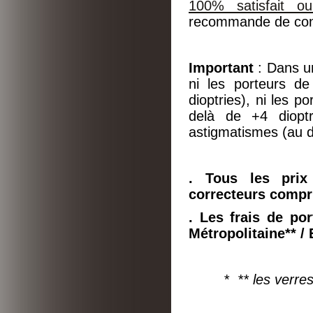
100% satisfait o
recommande de cons
Important
: Dans 
ni les porteurs d
dioptries), ni les p
delà de +4 dioptr
astigmatismes (au d
. Tous les prix
correcteurs compr
. Les frais de por
Métropolitaine**
/ 
* ** les verre