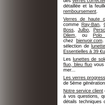
des
verres correcte
détaillée et la feu
remboursement
.
Verres de haute qu
comme
Ray-Ban
,
Boss
,
Julbo
,
Perso
Dilem
, ou
Polo
chez
bienvoir.com
.
sélection de
lunet
Essentielles à 39 €
Les
lunettes de sol
fluo, bleu fluo
vous 
mer...
Les verres progress
de 5ème génération 
Notre service client
à vos questions, q
détails techniques