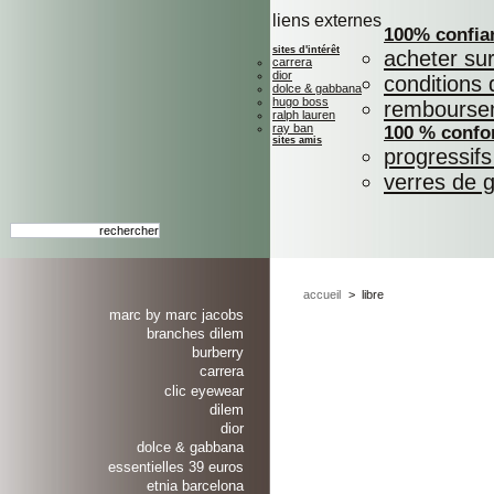
liens externes
100% confia
sites d'intérêt
acheter su
carrera
dior
conditions 
dolce & gabbana
hugo boss
rembourse
ralph lauren
ray ban
100 % confo
sites amis
progressif
verres de 
accueil
>
libre
marc by marc jacobs
branches dilem
burberry
carrera
clic eyewear
dilem
dior
dolce & gabbana
essentielles 39 euros
etnia barcelona