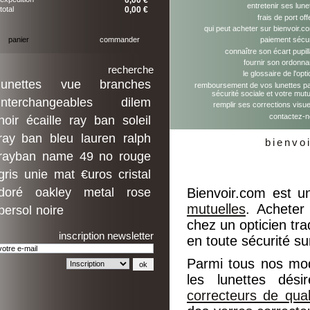
0,00 €
entretenir ses lune
total
0,00 €
frais de port off
qui peut acheter sur bienvoir.c
panier
commander
paiement sécu
connaître son écart pupill
fournir son ordonn
recherche
le glossaire de l'opti
lunettes
vue
branches
remboursement de vos lunettes pa
sécurité sociale et votre mutu
interchangeables
dilem
remplir ses corrections visue
contactez-
noir
écaille
ray
ban
soleil
ray ban
bleu
lauren
ralph
bienvo
rayban
name
49
no
rouge
gris
unie
mat
€uros
cristal
doré
oakley
metal
rose
Bienvoir.com est u
mutuelles
. Acheter
persol
noire
chez un opticien trad
inscription newsletter
en toute sécurité su
Parmi tous nos mo
les lunettes dés
correcteurs de qual