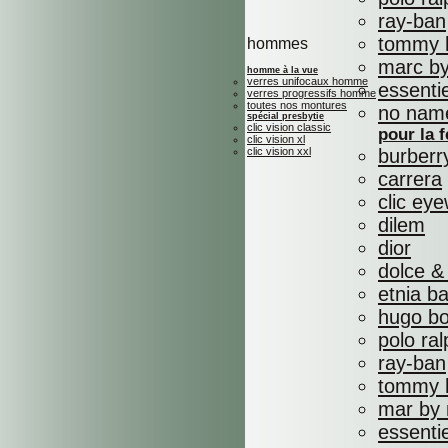
ray-ban
tommy h
hommes
marc by
homme à la vue
verres unifocaux homme
essenti
verres progressifs homme
toutes nos montures
no nam
spécial presbytie
clic vision classic
pour la
clic vision xl
clic vision xxl
burberr
carrera
clic ey
dilem
dior
dolce &
etnia b
hugo b
polo ral
ray-ban
tommy h
mar by 
essenti