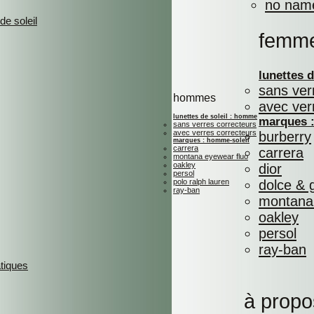
no nam
de soleil
femm
lunettes 
sans ver
hommes
avec ver
lunettes de soleil : homme
marques :
sans verres correcteurs
avec verres correcteurs
burberry
marques : homme-soleil
carrera
carrera
montana eyewear fluo
oakley
dior
persol
polo ralph lauren
dolce &
ray-ban
montana 
oakley
persol
ray-ban
atiques
à propo