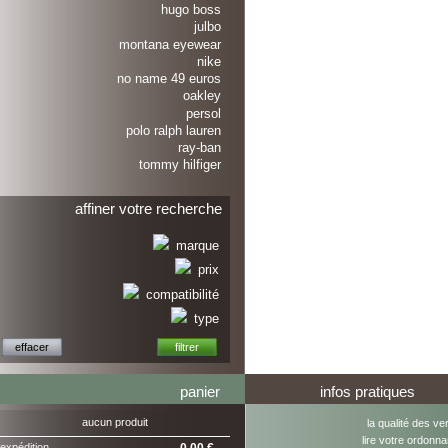
hugo boss
julbo
montana eyewear
nike
no name 49 euros
oakley
persol
polo ralph lauren
ray-ban
tommy hilfiger
affiner votre recherche
marque
prix
compatibilité
type
panier
infos pratiques
aucun produit
la qualité des ve
lire votre ordonn
expédition