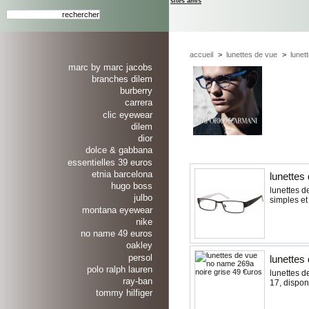
sites amis
accueil
>
lunettes de vue
>
lunet
marc by marc jacobs
branches dilem
burberry
carrera
clic eyewear
dilem
dior
dolce & gabbana
essentielles 39 euros
etnia barcelona
lunettes
hugo boss
lunettes d
julbo
simples et
montana eyewear
nike
no name 49 euros
oakley
persol
lunettes
polo ralph lauren
lunettes de
ray-ban
17, dispon
tommy hilfiger