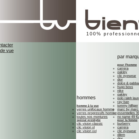
100% professionne
ntacter
 de vue
par marq
pour l'homme
carrera
oakley
clic eyewear
dior
dolce & gabb
hugo boss
nike
oakley
hommes
polo ralph lau
ray-ban
tommy hilfiger
homme à la vue
verres unifocaux homme
marc by marc
verres progressifs homme
essentielles 3
toutes nos montures
no name 49 €
spécial presbytie
pour la femme
clic vision classic
burberry
clic vision xl
carrera
clic vision xxl
clic eyewear
dilem
dior