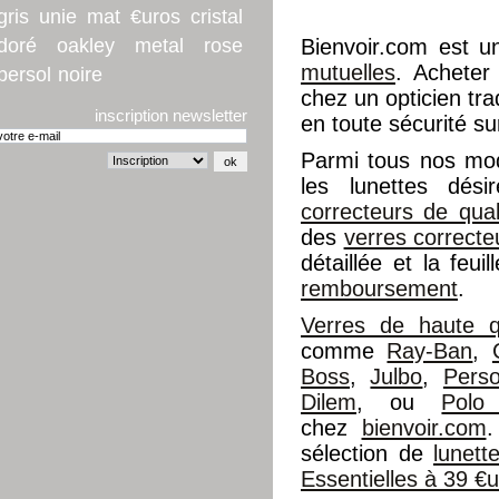
gris
unie
mat
€uros
cristal
doré
oakley
metal
rose
Bienvoir.com est u
mutuelles
. Acheter
persol
noire
chez un opticien trad
inscription newsletter
en toute sécurité su
Parmi tous nos mo
les lunettes dés
correcteurs de qual
des
verres correcte
détaillée et la feu
remboursement
.
Verres de haute qu
comme
Ray-Ban
,
Boss
,
Julbo
,
Perso
Dilem
, ou
Polo
chez
bienvoir.com
.
sélection de
lunet
Essentielles à 39 €