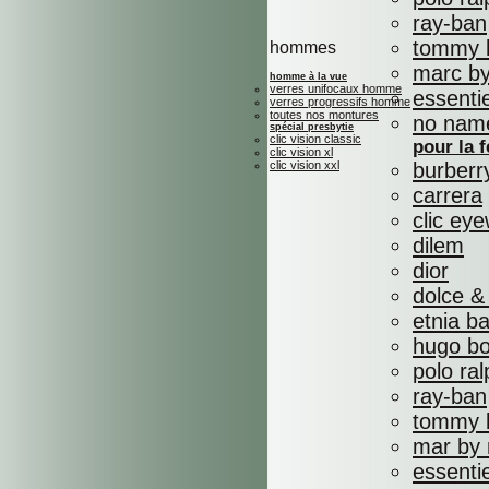
ray-ban
tommy h
hommes
marc by
homme à la vue
verres unifocaux homme
essenti
verres progressifs homme
toutes nos montures
no nam
spécial presbytie
clic vision classic
pour la
clic vision xl
clic vision xxl
burberr
carrera
clic ey
dilem
dior
dolce &
etnia b
hugo b
polo ral
ray-ban
tommy h
mar by 
essenti