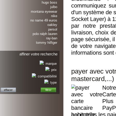
hugo boss
communiquez sur
julbo
d'un système de s
montana eyewear
nike
Socket Layer) à 1
no name 49 euros
par notre prest
oakley
persol
livraison, choix d
polo ralph lauren
page sécurisée, il
ray-ban
tommy hilfiger
de votre navigate
informations sont
affiner votre recherche
marque
payer avec votr
prix
compatibilité
mastercard,...)
type
Notre
Carte
Plus
PayP
acceptons les pa