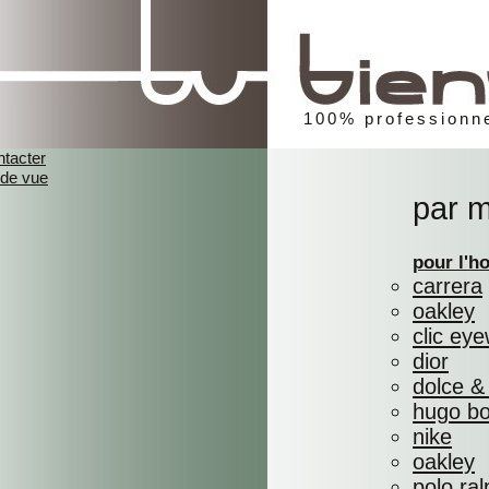
100% professionne
ntacter
 de vue
par 
pour l'
carrera
oakley
clic ey
dior
dolce &
hugo b
nike
oakley
polo ral