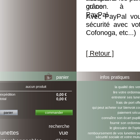
ou non.
Avec PayPal vou
sécurité avec vo
Cofonoga, etc...)
[ Retour ]
panier
infos pratiques
aucun produit
la qualité des ve
lire votre ordonn
expédition
0,00 €
entretenir ses lune
total
0,00 €
frais de port off
qui peut acheter sur bienvoir.c
panier
commander
paiement sécu
connaître son écart pupill
fournir son ordonn
recherche
le glossaire de l'opti
lunettes
vue
remboursement de vos lunettes pa
sécurité sociale et votre mutu