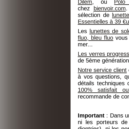
Dilem
, ou
Polo
chez
bienvoir.com
.
sélection de
lunet
Essentielles à 39 €
Les
lunettes de sol
fluo, bleu fluo
vous 
mer...
Les verres progress
de 5ème génération 
Notre service client
à vos questions, q
détails techniques
100% satisfait o
recommande de cons
Important
: Dans 
ni les porteurs d
dioptries), ni les p