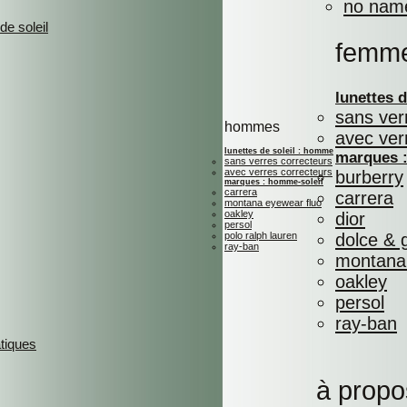
no nam
de soleil
femm
lunettes 
sans ver
hommes
avec ver
lunettes de soleil : homme
marques :
sans verres correcteurs
avec verres correcteurs
burberry
marques : homme-soleil
carrera
carrera
montana eyewear fluo
oakley
dior
persol
polo ralph lauren
dolce &
ray-ban
montana 
oakley
persol
ray-ban
atiques
à propo