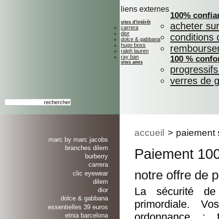
liens externes
100% confia
sites d'intérêt
acheter su
carrera
dior
conditions 
dolce & gabbana
hugo boss
rembourse
ralph lauren
ray ban
100 % confo
sites amis
progressif
verres de 
accueil
>
paiement 
marc by marc jacobs
branches dilem
Paiement 100
burberry
carrera
notre offre de 
clic eyewear
dilem
La sécurité de
dior
dolce & gabbana
primordiale. V
essentielles 39 euros
ordonnance : t
etnia barcelona