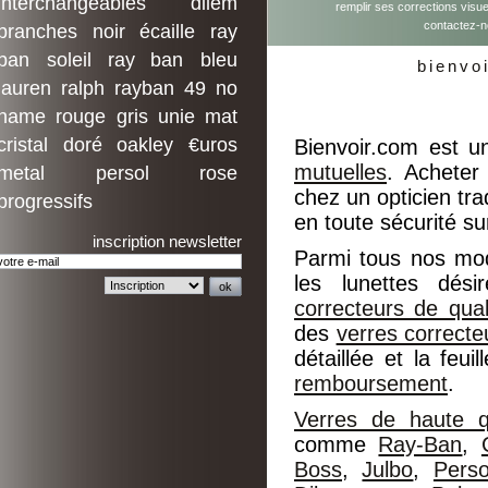
interchangeables
dilem
remplir ses corrections visue
contactez-
branches
noir
écaille
ray
ban
soleil
ray ban
bleu
bienvo
lauren
ralph
rayban
49
no
name
rouge
gris
unie
mat
cristal
doré
oakley
€uros
Bienvoir.com est u
mutuelles
. Acheter
metal
persol
rose
chez un opticien trad
progressifs
en toute sécurité su
inscription newsletter
Parmi tous nos mo
les lunettes dés
correcteurs de qual
des
verres correcte
détaillée et la feu
remboursement
.
Verres de haute qu
comme
Ray-Ban
,
Boss
,
Julbo
,
Perso