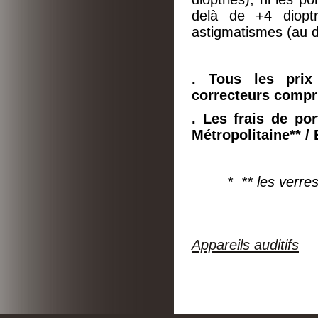
delà de +4 dioptr
astigmatismes (au d
. Tous les prix
correcteurs compr
. Les frais de por
Métropolitaine**
/ 
* ** les verre
Appareils auditifs