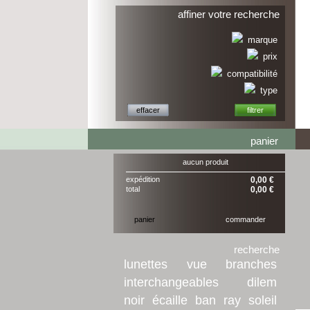
affiner votre recherche
marque
prix
compatibilité
type
panier
aucun produit
expédition
0,00 €
total
0,00 €
panier
commander
recherche
lunettes
vue
branches
interchangeables
dilem
noir
écaille
ban
ray
soleil