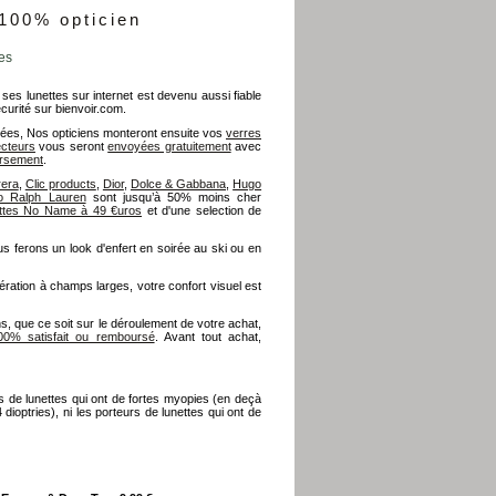
 100% opticien
es
 ses lunettes sur internet est devenu aussi fiable
écurité sur bienvoir.com.
ées, Nos opticiens monteront ensuite vos
verres
ecteurs
vous seront
envoyées gratuitement
avec
ursement
.
rera
,
Clic products
,
Dior
,
Dolce & Gabbana
,
Hugo
o Ralph Lauren
sont jusqu’à 50% moins cher
ettes No Name à 49 €uros
et d'une selection de
s ferons un look d'enfert en soirée au ski ou en
ation à champs larges, votre confort visuel est
s, que ce soit sur le déroulement de votre achat,
00% satisfait ou remboursé
. Avant tout achat,
s de lunettes qui ont de fortes myopies (en deçà
dioptries), ni les porteurs de lunettes qui ont de