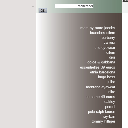
site
marc by marc jacobs
branches dilem
burberry
carrera
clic eyewear
dilem
dior
dolce & gabbana
essentielles 39 euros
etnia barcelona
hugo boss
julbo
montana eyewear
nike
no name 49 euros
oakley
persol
polo ralph lauren
ray-ban
tommy hilfiger