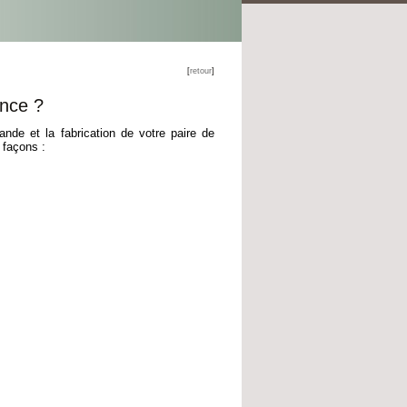
[
retour
]
ance ?
ande et la fabrication de votre paire de
 façons :