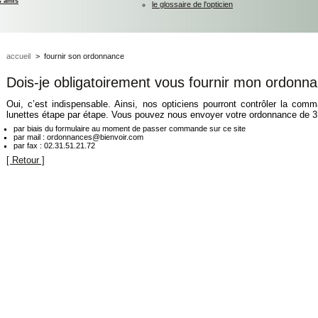
s amis
le glossaire de l'opticien
accueil
>
fournir son ordonnance
Dois-je obligatoirement vous fournir mon ordonn
Oui, c’est indispensable. Ainsi, nos opticiens pourront contrôler la comm
lunettes étape par étape. Vous pouvez nous envoyer votre ordonnance de 3
par biais du formulaire au moment de passer commande sur ce site
par mail : ordonnances@bienvoir.com
par fax : 02.31.51.21.72
[ Retour ]