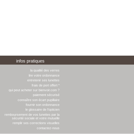
infos pratiques
la qualité des verres
lire votre ordonnance
entretenir ses lunettes
frais de port offert *
qui peut acheter sur bienvoir.com ?
paiement sécurisé
connaître son écart pupillaire
fournir son ordonnance
le glossaire de l'opticien
remboursement de vos lunettes par la
sécurité sociale et votre mutuelle
remplir ses corrections visuelles
contactez-nous