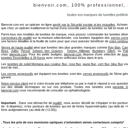
bienvoir.com, 100% professionnel,
toutes vos marques de lunettes préféré
Bienvoir.com est un opticien en ligne
agréé par la Sécurité sociale et les mutuelles
. Acheter
que chez un opticien traditionnel et l’achat d’une nouvelle paire de lunettes se fait en toute s
Parmi tous nos modèles de lunettes de marque, vous pouvez commander les lunettes désir
correcteurs de qualité
sur la monture sélectionnée. vos lunettes équipées des
verres corr
une facture détaillée et la feuille de soins pour que vous puissiez bénéficier de
votre rembo
Verres de haute qualité
ainsi que lunettes des plus grandes marques comme
Ray-Ban
,
Car
Boss
,
Julbo
,
Persol
,
Johann Von Goisern
,
Tommy Hilfinger,
Burbbery
,
Dilem
, ou
Pol
chez
bienvoir.com
. Pour les petits budgets,
bienvoir.com
dispose d’une sélection de
lun
lunettes Essentielles à 39 €uros
avec verres unifocaux inclus dans le prix.
Les
lunettes de soleil Montana aux couleur fluo, rose fluo, jaune fluo, vert fluo, bleu fluo
vou
bord de mer...
Les verres progressifs
qui équipent nos lunettes sont des
verres progressifs
de 5ème génér
garanti.
Notre service client
est à votre écoute par téléphone ou par e-mail et répond à vos question
sur des détails techniques ou sur nos produits. Toutes nos lunettes sont
garantie 1
bienvoir.com
vous recommande de consulter un ophtalmologiste.
Important
: Dans une démarche de
qualité
, nous avons décidé de n'équiper ni les porteur
de -6 dioptries), ni les porteurs de lunettes qui ont de fortes hypermétropies (au-delà de +4 
forts astigmatismes (au delà de (+2.00)).
. Tous les prix de nos montures optiques s'entendent verres correcteurs compris*