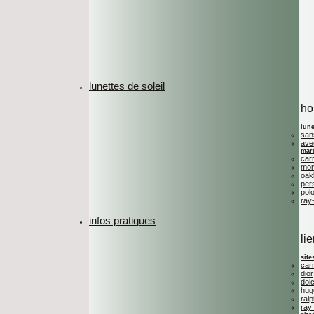
lunettes de soleil
h
lune
san
ave
mar
car
mon
oak
per
polo
ray
infos pratiques
li
site
car
dior
dol
hug
ralp
ray