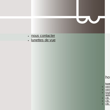
nous contacter
lunettes de vue
h
hom
ver
ver
tou
spéc
clic
clic
clic