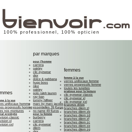
100% professionnel, 100% opticien
par marques
pour l'homme
carrera
oakley
femmes
clic eyewear
dior
femme à la vue
dolce & gabbana
verres unifocaux femme
hugo boss
verres progressifs femme
nike
toutes les lunettes
oakley
pratique pour la lecture
ommes
polo ralph lauren
clic eyewear classic
ray-ban
clic eyewear xl
tommy hilfiger
me à la vue
clic eyewear xxl
res unifocaux homme
marc by marc jacobs
branches dilem
res progressifs homme
essentielles 39 €uros
branches dilem zl
tes nos montures
no name 49 €uros
branches dilem zb
ial presbytie
pour la femme
branches dilem zd
 vision classic
burberry
branches dilem zf
 vision xl
carrera
branches dilem zc
 vision xxl
clic eyewear
branches dilem ze
dilem
branches dilem zg
dior