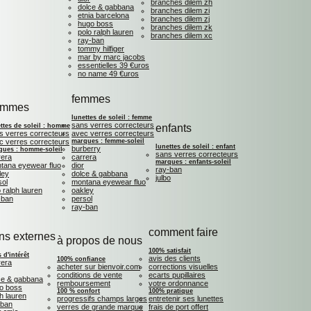
branches dilem zh
dolce & gabbana
branches dilem zi
etnia barcelona
branches dilem zj
hugo boss
branches dilem zk
polo ralph lauren
branches dilem xc
ray-ban
tommy hilfiger
mar by marc jacobs
essentielles 39 €uros
no name 49 €uros
femmes
ommes
lunettes de soleil : femme
sans verres correcteurs
ttes de soleil : homme
enfants
s verres correcteurs
avec verres correcteurs
c verres correcteurs
marques : femme-soleil
lunettes de soleil : enfant
burberry
ques : homme-soleil
sans verres correcteurs
rera
carrera
marques : enfants-soleil
tana eyewear fluo
dior
ray-ban
ley
dolce & gabbana
julbo
sol
montana eyewear fluo
 ralph lauren
oakley
-ban
persol
ray-ban
comment faire
ens externes
à propos de nous
100% satisfait
s d'intérêt
avis des clients
100% confiance
rera
acheter sur bienvoir.com
corrections visuelles
conditions de vente
ecarts pupillaires
ce & gabbana
remboursement
votre ordonnance
o boss
100 % confort
100% pratique
h lauren
progressifs champs larges
entretenir ses lunettes
 ban
verres de grande marque
frais de port offert