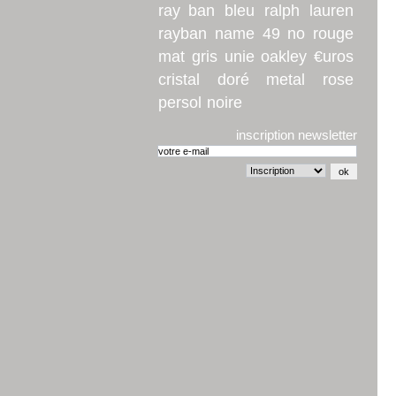
ray ban
bleu
ralph
lauren
rayban
name
49
no
rouge
mat
gris
unie
oakley
€uros
cristal
doré
metal
rose
persol
noire
inscription newsletter