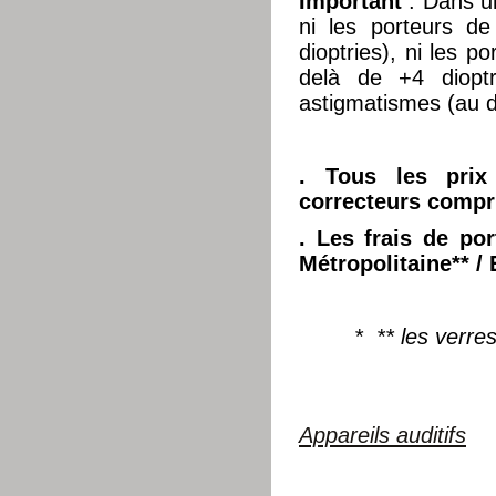
Important
: Dans 
ni les porteurs d
dioptries), ni les p
delà de +4 dioptr
astigmatismes (au d
. Tous les prix
correcteurs compr
. Les frais de por
Métropolitaine**
/ 
* ** les verre
Appareils auditifs