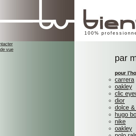
100% professionne
ntacter
 de vue
par 
pour l'
carrera
oakley
clic ey
dior
dolce &
hugo b
nike
oakley
polo ral