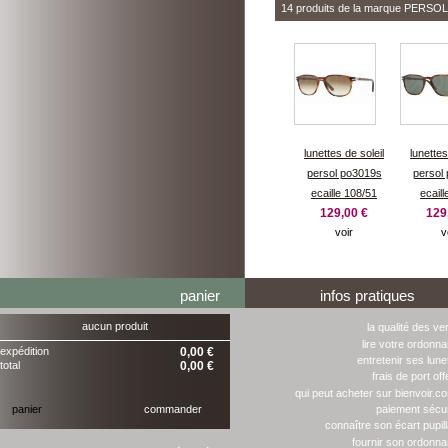
14 produits de la marque
PERSOL
lunettes de soleil
lunettes
persol po3019s
persol
ecaille 108/51
ecaill
129,00 €
129
voir
v
panier
infos pratiques
aucun produit
la qualité des ve
lire votre ordonn
expédition
0,00 €
entretenir ses lune
total
0,00 €
frais de port off
qui peut acheter sur bienvoir.c
panier
commander
paiement sécu
connaître son écart pupill
fournir son ordonn