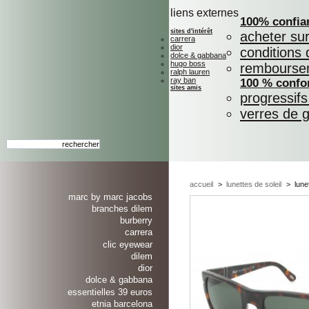
liens externes
100% confia
sites d'intérêt
acheter su
carrera
dior
conditions 
dolce & gabbana
hugo boss
rembourse
ralph lauren
ray ban
100 % confo
sites amis
progressif
verres de 
accueil
>
lunettes de soleil
>
lune
marc by marc jacobs
branches dilem
burberry
carrera
clic eyewear
dilem
dior
dolce & gabbana
essentielles 39 euros
etnia barcelona