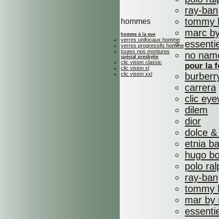
ray-ban
tommy h
hommes
marc by
homme à la vue
verres unifocaux homme
essenti
verres progressifs homme
toutes nos montures
no nam
spécial presbytie
clic vision classic
pour la
clic vision xl
clic vision xxl
burberr
carrera
clic ey
dilem
dior
dolce &
etnia b
hugo b
polo ral
ray-ban
tommy h
mar by 
essenti