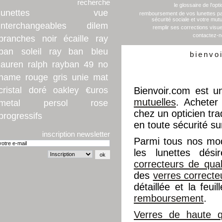
recherche
le glossaire de l'opti
lunettes
vue
remboursement de vos lunettes pa
sécurité sociale et votre mutu
interchangeables
dilem
remplir ses corrections visue
contactez-
branches
noir
écaille
ray
ban
soleil
ray ban
bleu
bienvo
lauren
ralph
rayban
49
no
name
rouge
gris
unie
mat
cristal
doré
oakley
€uros
Bienvoir.com est u
mutuelles
. Acheter
metal
persol
rose
chez un opticien trad
progressifs
en toute sécurité su
inscription newsletter
Parmi tous nos mo
les lunettes dés
correcteurs de qual
des
verres correcte
détaillée et la feu
remboursement
.
Verres de haute qu