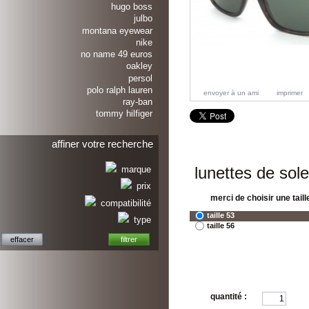
hugo boss
julbo
montana eyewear
nike
no name 49 euros
oakley
persol
polo ralph lauren
envoyer à un ami
imprimer
ray-ban
tommy hilfiger
affiner votre recherche
lunettes de sole
marque
prix
merci de choisir une taille
compatibilité
taille 53
type
taille 56
quantité :