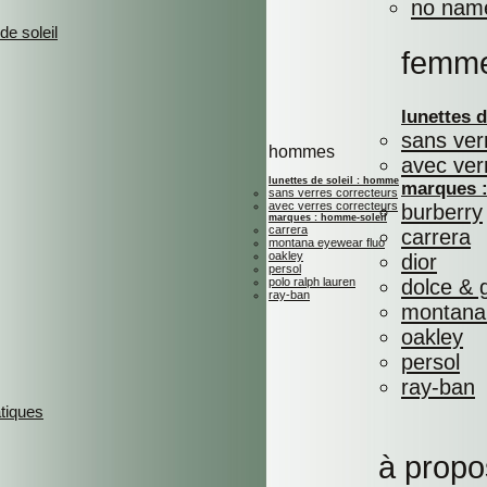
no nam
de soleil
femm
lunettes 
sans ver
hommes
avec ver
lunettes de soleil : homme
marques :
sans verres correcteurs
avec verres correcteurs
burberry
marques : homme-soleil
carrera
carrera
montana eyewear fluo
oakley
dior
persol
polo ralph lauren
dolce &
ray-ban
montana 
oakley
persol
ray-ban
atiques
à propo