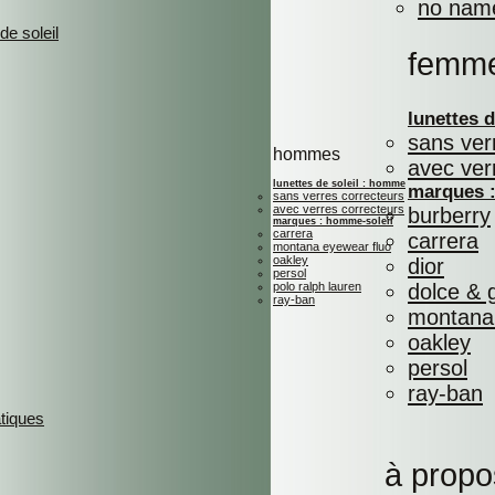
no nam
de soleil
femm
lunettes 
sans ver
hommes
avec ver
lunettes de soleil : homme
marques :
sans verres correcteurs
avec verres correcteurs
burberry
marques : homme-soleil
carrera
carrera
montana eyewear fluo
oakley
dior
persol
polo ralph lauren
dolce &
ray-ban
montana 
oakley
persol
ray-ban
atiques
à propo