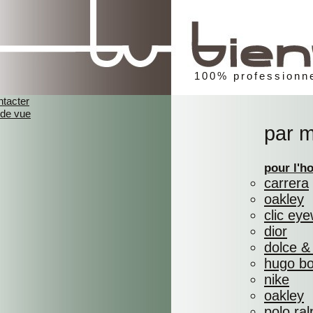
100% professionne
ntacter
 de vue
par 
pour l'
carrera
oakley
clic ey
dior
dolce &
hugo b
nike
oakley
polo ral