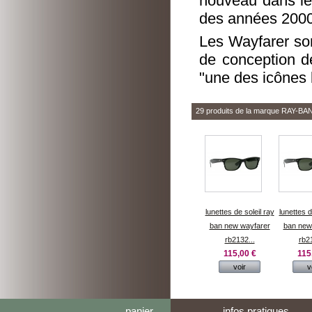
nouveau dans les
des années 2000
Les Wayfarer so
de conception de
"une des icônes 
29 produits de la marque
RAY-BA
lunettes de soleil ray
lunettes d
ban new wayfarer
ban new
rb2132...
rb21
115,00 €
115
voir
v
panier
infos pratiques