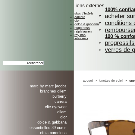
liens externes
100% confia
sites d'intérêt
acheter su
carrera
dior
conditions 
dolce & gabbana
hugo boss
rembourse
ralph lauren
ray ban
100 % confo
sites amis
progressif
verres de 
accueil
>
lunettes de soleil
>
lune
marc by marc jacobs
branches dilem
burberry
carrera
clic eyewear
dilem
dior
dolce & gabbana
essentielles 39 euros
etnia barcelona