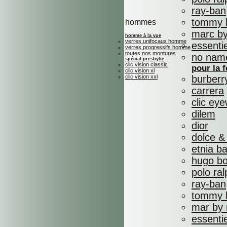
ray-ban
tommy h
hommes
marc by
homme à la vue
verres unifocaux homme
essenti
verres progressifs homme
toutes nos montures
no nam
spécial presbytie
clic vision classic
pour la
clic vision xl
clic vision xxl
burberr
carrera
clic ey
dilem
dior
dolce &
etnia b
hugo b
polo ral
ray-ban
tommy h
mar by 
essenti