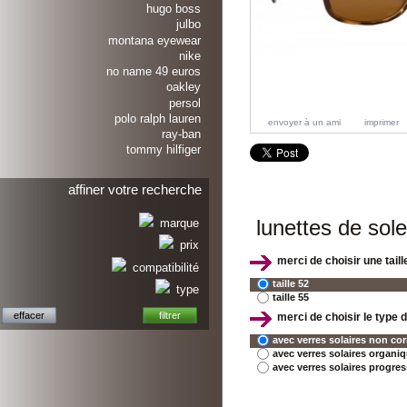
hugo boss
julbo
montana eyewear
nike
no name 49 euros
oakley
persol
polo ralph lauren
envoyer à un ami
imprimer
ray-ban
tommy hilfiger
affiner votre recherche
lunettes de sol
marque
prix
merci de choisir une taille
compatibilité
taille 52
type
taille 55
merci de choisir le type 
avec verres solaires non cor
avec verres solaires organiq
avec verres solaires progres