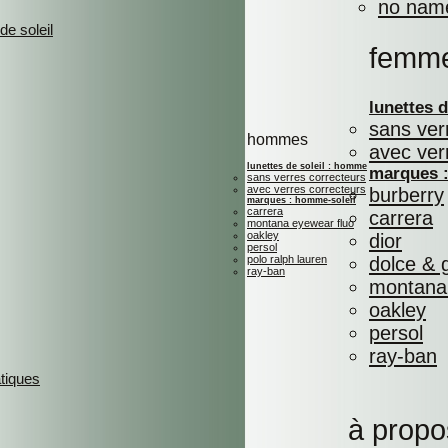
no nam
de soleil
femm
lunettes 
sans ver
hommes
avec ver
lunettes de soleil : homme
marques :
sans verres correcteurs
avec verres correcteurs
burberry
marques : homme-soleil
carrera
carrera
montana eyewear fluo
oakley
dior
persol
polo ralph lauren
dolce &
ray-ban
montana 
oakley
persol
ray-ban
atiques
à propo