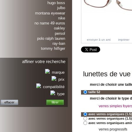
hugo boss
julbo
montana eyewear
nike
no name 49 euros
oakley
persol
polo ralph lauren
envoyer à un ami
imprimer
ray-ban
tommy hilfiger
affiner votre recherche
lunettes de vu
marque
prix
merci de choisir une taille
compatibilité
taille 52
type
merci de choisir le type 
verres simples foyer
avec verres organiques (1.5)
avec verres organiques (1.5) 
avec verres organiques aminc
verres progressifs