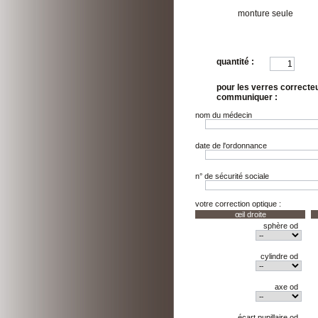
monture seule
quantité :
pour les verres correcte
communiquer :
nom du médecin
date de l'ordonnance
n° de sécurité sociale
votre correction optique :
œil droite
sphère od
cylindre od
axe od
écart pupillaire od