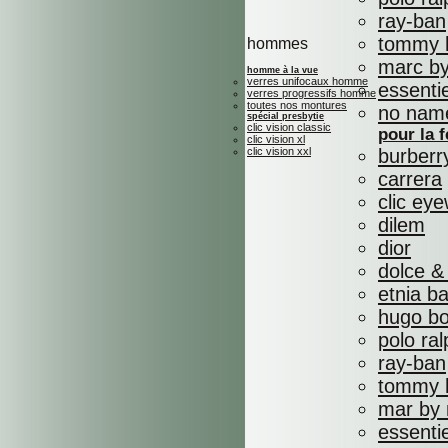
ray-ban
tommy h
hommes
marc by
homme à la vue
verres unifocaux homme
essenti
verres progressifs homme
toutes nos montures
no nam
spécial presbytie
clic vision classic
pour la
clic vision xl
clic vision xxl
burberr
carrera
clic ey
dilem
dior
dolce &
etnia b
hugo b
polo ral
ray-ban
tommy h
mar by 
essenti