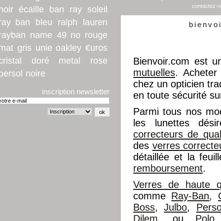
contactez-
noir
écaille
ban
ray
soleil
ray ban
bleu
ralph
lauren
bienvo
rayban
name
49
no
rouge
mat
gris
unie
oakley
€uros
cristal
doré
metal
rose
Bienvoir.com est u
mutuelles
. Acheter
persol
noire
chez un opticien trad
inscription newsletter
en toute sécurité su
Parmi tous nos mo
les lunettes dés
correcteurs de qual
des
verres correcte
détaillée et la feu
remboursement
.
Verres de haute qu
comme
Ray-Ban
,
Boss
,
Julbo
,
Perso
Dilem
, ou
Polo