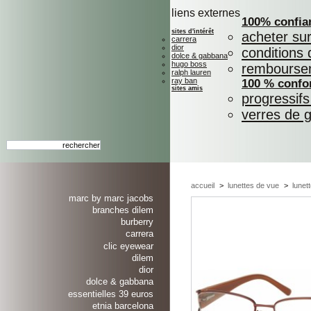
liens externes
100% confia
sites d'intérêt
acheter su
carrera
dior
conditions 
dolce & gabbana
hugo boss
rembourse
ralph lauren
ray ban
100 % confo
sites amis
progressif
verres de 
accueil
>
lunettes de vue
>
lunet
marc by marc jacobs
branches dilem
burberry
carrera
clic eyewear
dilem
dior
dolce & gabbana
essentielles 39 euros
etnia barcelona