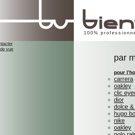
100% professionne
ntacter
 de vue
par 
pour l'
carrera
oakley
clic ey
dior
dolce &
hugo b
nike
oakley
polo ral