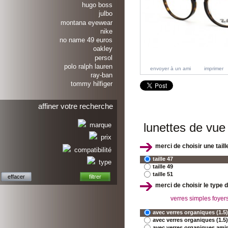
hugo boss
julbo
montana eyewear
nike
no name 49 euros
oakley
persol
polo ralph lauren
envoyer à un ami
imprimer
ray-ban
tommy hilfiger
affiner votre recherche
lunettes de vue
marque
prix
merci de choisir une taille
compatibilité
taille 47
type
taille 49
taille 51
merci de choisir le type 
verres simples foyer
avec verres organiques (1.5)
avec verres organiques (1.5) 
avec verres organiques aminc