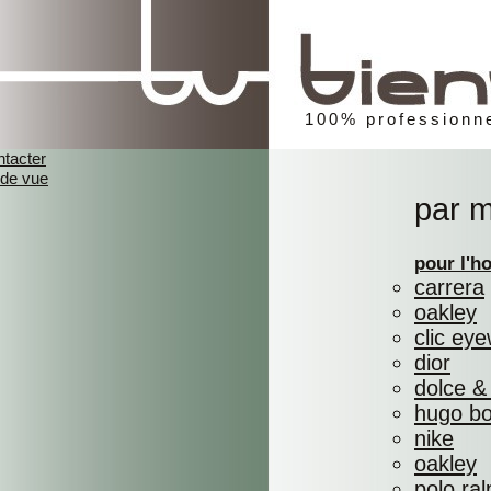
100% professionne
ntacter
 de vue
par 
pour l'
carrera
oakley
clic ey
dior
dolce &
hugo b
nike
oakley
polo ral