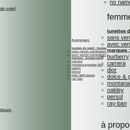
no nam
de soleil
femm
lunettes 
sans ver
hommes
avec ver
lunettes de soleil : homme
marques :
sans verres correcteurs
avec verres correcteurs
burberry
marques : homme-soleil
carrera
carrera
montana eyewear fluo
oakley
dior
persol
polo ralph lauren
dolce &
ray-ban
montana 
oakley
persol
ray-ban
atiques
à propo