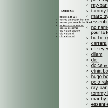
ray-ban
tommy h
hommes
marc by
homme à la vue
verres unifocaux homme
essenti
verres progressifs homme
toutes nos montures
no nam
spécial presbytie
clic vision classic
pour la
clic vision xl
clic vision xxl
burberr
carrera
clic ey
dilem
dior
dolce &
etnia b
hugo b
polo ral
ray-ban
tommy h
mar by 
essenti