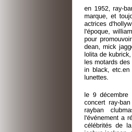
en 1952, ray-ba
marque, et touj
actrices d'holly
l'époque, willia
pour promouvoir
dean, mick jagg
lolita de kubrick
les motards des 
in black, etc.e
lunettes.
le 9 décembre 2
concert ray-ban
rayban clubma
l'événement a ré
célébrités de la