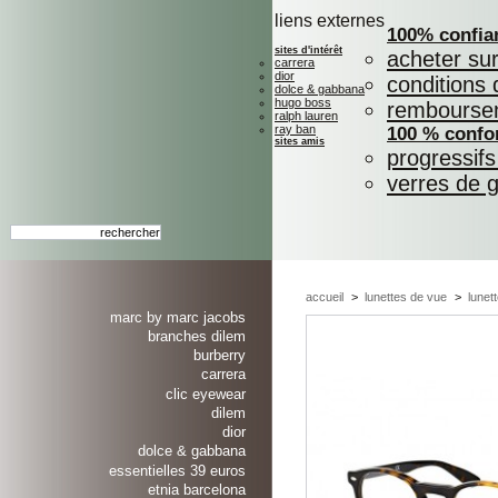
liens externes
100% confia
sites d'intérêt
acheter su
carrera
dior
conditions 
dolce & gabbana
hugo boss
rembourse
ralph lauren
ray ban
100 % confo
sites amis
progressif
verres de 
accueil
>
lunettes de vue
>
lunet
marc by marc jacobs
branches dilem
burberry
carrera
clic eyewear
dilem
dior
dolce & gabbana
essentielles 39 euros
etnia barcelona