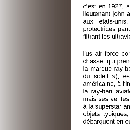
c’est en 1927, a
lieutenant john
aux etats-uni
protectrices pan
filtrant les ultra
l'us air force 
chasse, qui pren
la marque ray-ba
du soleil »), e
américaine, à l'
la ray-ban avia
mais ses ventes
à la superstar a
objets typiques
débarquent en eu