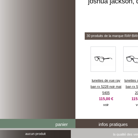
joshua jackson, 
30 produits de la marque
RAY-BA
lunettes de vue ray
lunettes 
ban rx 5228 noir mat
ban rx 5
5405
2
115,00 €
115
voir
v
panier
infos pratiques
aucun produit
la qualité des ve