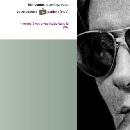
bienvenue,
identifiez-vous
votre compte
panier :
(vide)
* verres à votre vue inclus dans le
prix