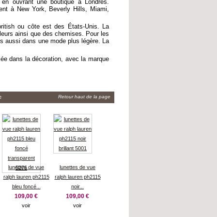
l en ouvrant une boutique à Londres.
ent à New York, Beverly Hills, Miami,
ritish ou côte est des États-Unis. La
eurs ainsi que des chemises. Pour les
is aussi dans une mode plus légère. La
cée dans la décoration, avec la marque
e
Retour haut de la page
lunettes de vue
lunettes de vue
lunettes de vue
lunettes de vue
l
ralph lauren ph2115
ralph lauren ph2115
ralph lauren ph2117
ralph lauren ph2117
ral
bleu foncé...
noir...
bleu marine...
bleu mat...
109,00 €
109,00 €
109,00 €
109,00 €
voir
voir
voir
voir