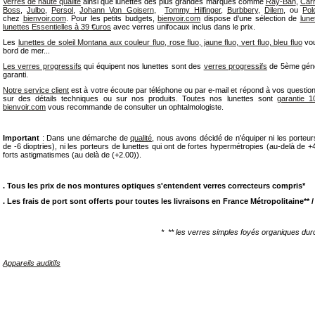
Verres de haute qualité
ainsi que lunettes des plus grandes marques comme
Ray-Ban
,
Car
Boss
,
Julbo
,
Persol
,
Johann Von Goisern
,
Tommy Hilfinger,
Burbbery
,
Dilem
, ou
Pol
chez
bienvoir.com
. Pour les petits budgets,
bienvoir.com
dispose d’une sélection de
lun
lunettes Essentielles à 39 €uros
avec verres unifocaux inclus dans le prix.
Les
lunettes de soleil Montana aux couleur fluo, rose fluo, jaune fluo, vert fluo, bleu fluo
vou
bord de mer...
Les verres progressifs
qui équipent nos lunettes sont des
verres progressifs
de 5ème génér
garanti.
Notre service client
est à votre écoute par téléphone ou par e-mail et répond à vos question
sur des détails techniques ou sur nos produits. Toutes nos lunettes sont
garantie 1
bienvoir.com
vous recommande de consulter un ophtalmologiste.
Important
: Dans une démarche de
qualité
, nous avons décidé de n'équiper ni les porteur
de -6 dioptries), ni les porteurs de lunettes qui ont de fortes hypermétropies (au-delà de +4 
forts astigmatismes (au delà de (+2.00)).
. Tous les prix de nos montures optiques s'entendent verres correcteurs compris*
. Les frais de port sont offert s pour toutes les livraisons en France Métropolitaine**
/
* ** les verres simples foyés organiques durc
Appareils auditifs