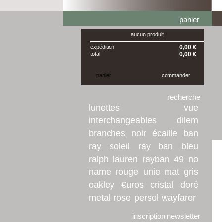
panier
aucun produit
expédition
0,00 €
total
0,00 €
panier
commander
recherche
lunettes
vue
interchangeables
dilem
branches
noir
écaille
ban
ray
soleil
ray ban
bleu
ralph
lauren
rayban
49
no
name
rouge
unie
mat
gris
oakley
€uros
cristal
doré
metal
rose
persol
wayfarer
inscription newsletter