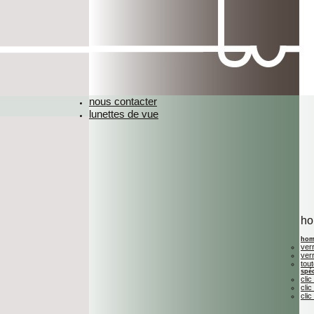
nous contacter
lunettes de vue
h
hom
ver
ver
tou
spéc
clic
clic
clic