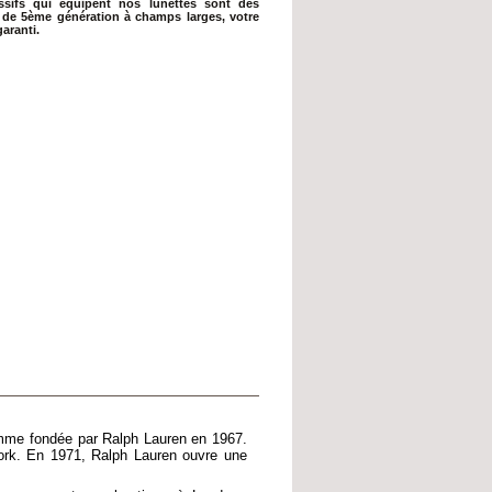
essifs qui équipent nos lunettes sont des
s de 5ème génération à champs larges, votre
garanti.
mme fondée par Ralph Lauren en 1967.
ork. En 1971, Ralph Lauren ouvre une