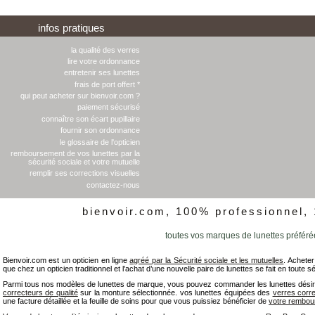
infos pratiques
la qualité des verres
lire votre ordonnance
entretenir ses lunettes
frais de port offert *
qui peut acheter sur bienvoir.com ?
paiement sécurisé
connaître son écart pupillaire
fournir son ordonnance
le glossaire de l'opticien
remboursement de vos lunettes par la
sécurité sociale et votre mutuelle
remplir ses corrections visuelles
contactez-nous
bienvoir.com, 100% professionnel,
toutes vos marques de lunettes préféré
Bienvoir.com est un opticien en ligne
agréé par la Sécurité sociale et les mutuelles
. Acheter
que chez un opticien traditionnel et l’achat d’une nouvelle paire de lunettes se fait en toute s
Parmi tous nos modèles de lunettes de marque, vous pouvez commander les lunettes désir
correcteurs de qualité
sur la monture sélectionnée. vos lunettes équipées des
verres corr
une facture détaillée et la feuille de soins pour que vous puissiez bénéficier de
votre rembo