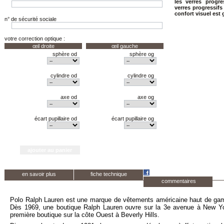
les verres progr
verres progressif
confort visuel est 
n° de sécurité sociale
votre correction optique :
œil droite
œil gauche
sphère od
sphère og
cylindre od
cylindre og
axe od
axe og
écart pupillaire od
écart pupillaire og
en savoir plus
fiche technique
commentaires
Polo Ralph Lauren est une marque de vêtements américaine haut de ga
Dès 1969, une boutique Ralph Lauren ouvre sur la 3e avenue à New Y
première boutique sur la côte Ouest à Beverly Hills.