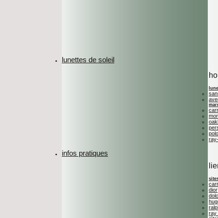
lunettes de soleil
h
lune
san
ave
mar
car
mon
oak
per
polo
ray
infos pratiques
li
site
car
dior
dol
hug
ralp
ray