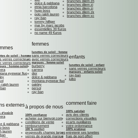
branches dilem zh
dolce & gabbana
branches dilem zi
etnia barcelona
branches dilem zj
hugo boss
branches dilem zk
polo ralph lauren
branches dilem xc
ray-ban
tommy hilfiger
mar by marc jacobs
essentielles 39 €uros
no name 49 €uros
femmes
ommes
lunettes de soleil : femme
sans verres correcteurs
ttes de soleil : homme
enfants
s verres correcteurs
avec verres correcteurs
c verres correcteurs
marques : femme-soleil
lunettes de soleil : enfant
burberry
ques : homme-soleil
sans verres correcteurs
rera
carrera
marques : enfants-soleil
tana eyewear fluo
dior
ray-ban
ley
dolce & gabbana
julbo
sol
montana eyewear fluo
 ralph lauren
oakley
-ban
persol
ray-ban
comment faire
ens externes
à propos de nous
100% satisfait
s d'intérêt
avis des clients
100% confiance
rera
acheter sur bienvoir.com
corrections visuelles
conditions de vente
ecarts pupillaires
ce & gabbana
remboursement
votre ordonnance
o boss
100 % confort
100% pratique
h lauren
progressifs champs larges
entretenir ses lunettes
 ban
verres de grande marque
frais de port offert