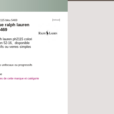
2115 bleu 5469
[
retour
]
ue ralph lauren
5469
ph lauren ph2115 colori
 en 52-16,
d
isponible
ifs ou verres simples
 unifocaux ou progressifs
ue
ttes de cette marque et catégorie