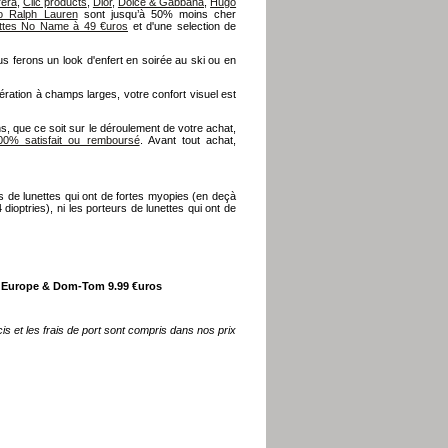
rera
,
Clic products
,
Dior
,
Dolce & Gabbana
,
Hugo
o Ralph Lauren
sont jusqu’à 50% moins cher
ettes No Name à 49 €uros
et d'une selection de
s ferons un look d'enfert en soirée au ski ou en
ation à champs larges, votre confort visuel est
s, que ce soit sur le déroulement de votre achat,
00% satisfait ou remboursé
. Avant tout achat,
s de lunettes qui ont de fortes myopies (en deçà
dioptries), ni les porteurs de lunettes qui ont de
 Europe & Dom-Tom 9.99 €uros
is et les frais de port sont compris dans nos prix
johann von goisern
johann von goisern