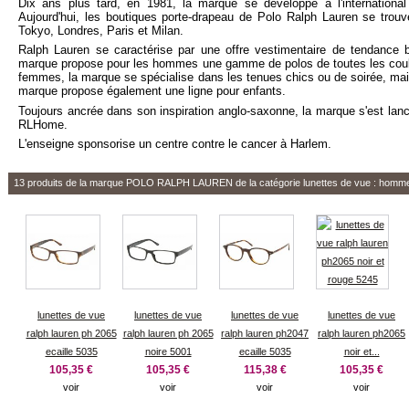
Dix ans plus tard, en 1981, la marque se développe à l'internationa
Aujourd'hui, les boutiques porte-drapeau de Polo Ralph Lauren se trouv
Tokyo, Londres, Paris et Milan.
Ralph Lauren se caractérise par une offre vestimentaire de tendance b
marque propose pour les hommes une gamme de polos de toutes les coul
femmes, la marque se spécialise dans les tenues chics ou de soirée, ma
marque propose également une ligne pour enfants.
Toujours ancrée dans son inspiration anglo-saxonne, la marque s'est lan
RLHome.
L'enseigne sponsorise un centre contre le cancer à Harlem.
13 produits de la marque
POLO RALPH LAUREN
de la catégorie lunettes de vue : homm
lunettes de vue
lunettes de vue
lunettes de vue
lunettes de vue
ralph lauren ph 2065
ralph lauren ph 2065
ralph lauren ph2047
ralph lauren ph2065
ecaille 5035
noire 5001
ecaille 5035
noir et...
105,35 €
105,35 €
115,38 €
105,35 €
voir
voir
voir
voir