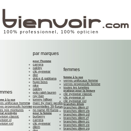
100% professionnel, 100% opticien
par marques
pour l'homme
carrera
oakley
femmes
clic eyewear
dior
femme à la vue
dolce & gabbana
verres unifocaux femme
hugo boss
verres progressifs femme
nike
toutes les lunettes
oakley
pratique pour la lecture
ommes
polo ralph lauren
clic eyewear classic
ray-ban
clic eyewear xl
tommy hilfiger
me à la vue
clic eyewear xxl
res unifocaux homme
marc by marc jacobs
branches dilem
res progressifs homme
essentielles 39 €uros
branches dilem zl
tes nos montures
no name 49 €uros
branches dilem zb
ial presbytie
pour la femme
branches dilem zd
 vision classic
burberry
branches dilem zf
 vision xl
carrera
branches dilem zc
 vision xxl
clic eyewear
branches dilem ze
dilem
branches dilem zg
dior