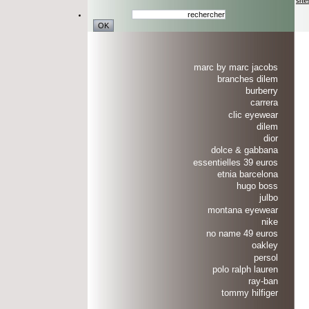
site
marc by marc jacobs
branches dilem
burberry
carrera
clic eyewear
dilem
dior
dolce & gabbana
essentielles 39 euros
etnia barcelona
hugo boss
julbo
montana eyewear
nike
no name 49 euros
oakley
persol
polo ralph lauren
ray-ban
tommy hilfiger