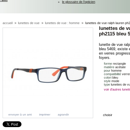
s amis
le glossaire de l'opticien
accueil
>
lunettes de vue
>
lunettes de vue : homme
>
lunettes de vue ralph lauren ph
lunettes de v
ph2115 bleu 
lunette de vue ral
bleu 5469, existe
en verres progress
foyers.
forme
rectangle
matière
acétate
pour
homme
compatibilité
verres
colori
bleu
style
mode
type
lunettes de v
voir d'autres lune
envoyer à un ami
imprimer
agrandir
choisir