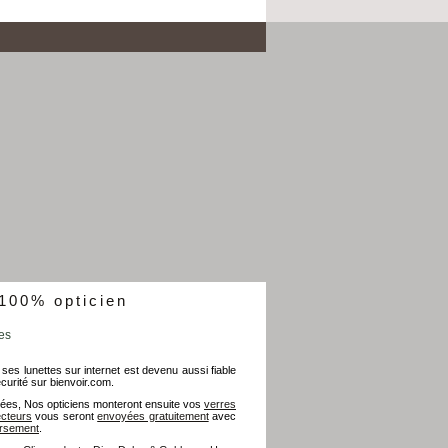
 100% opticien
es
 ses lunettes sur internet est devenu aussi fiable
écurité sur bienvoir.com.
ées, Nos opticiens monteront ensuite vos
verres
ecteurs
vous seront
envoyées gratuitement
avec
ursement
.