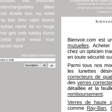
lunettes
vue
branches
remboursement de vos lunettes pa
sécurité sociale et votre mutu
interchangeables
dilem
remplir ses corrections visue
contactez-
noir
écaille
ban
ray
soleil
ray ban
bleu
ralph
lauren
bienvo
rayban
name
49
no
rouge
mat
gris
unie
oakley
€uros
cristal
doré
metal
rose
Bienvoir.com est u
mutuelles
. Acheter
persol
noire
chez un opticien trad
inscription newsletter
en toute sécurité su
Parmi tous nos mo
les lunettes dés
correcteurs de qual
des
verres correcte
détaillée et la feu
remboursement
.
Verres de haute qu
comme
Ray-Ban
,