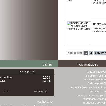
lunettes de 
en verres pr
lunettes d
lunettes de 
simples foy
« précédent
1
2
suivant 
panier
infos pratiques
aucun produit
la qualité des ve
lire votre ordonn
expédition
0,00 €
entretenir ses lune
total
0,00 €
frais de port off
qui peut acheter sur bienvoir.c
panier
commander
paiement sécu
connaître son écart pupill
fournir son ordonn
recherche
le glossaire de l'opti