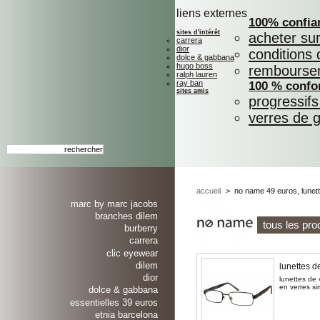
liens externes
100% confia
sites d'intérêt
acheter su
carrera
dior
conditions 
dolce & gabbana
hugo boss
rembourse
ralph lauren
ray ban
100 % confo
sites amis
progressif
verres de 
accueil
>
no name 49 euros, lunet
marc by marc jacobs
branches dilem
tous les pr
burberry
carrera
clic eyewear
dilem
lunettes d
dior
lunettes de 
en verres si
dolce & gabbana
essentielles 39 euros
etnia barcelona