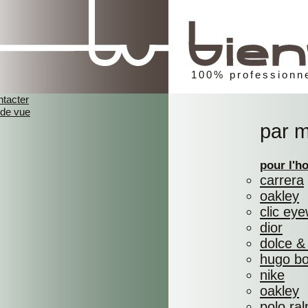
100% professionne
ntacter
 de vue
par 
pour l'
carrera
oakley
clic ey
dior
dolce &
hugo b
nike
oakley
polo ral