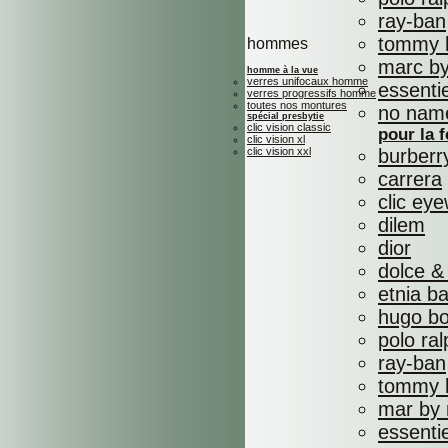
ray-ban
tommy h
hommes
marc by
homme à la vue
verres unifocaux homme
essenti
verres progressifs homme
toutes nos montures
no nam
spécial presbytie
clic vision classic
pour la
clic vision xl
clic vision xxl
burberr
carrera
clic ey
dilem
dior
dolce &
etnia b
hugo b
polo ral
ray-ban
tommy h
mar by 
essenti