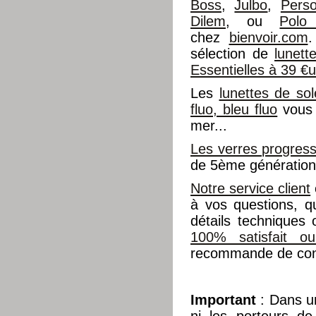
Boss
,
Julbo
,
Perso
Dilem
, ou
Polo
chez
bienvoir.com
.
sélection de
lunet
Essentielles à 39 €
Les
lunettes de sol
fluo, bleu fluo
vous 
mer...
Les verres progress
de 5ème génération 
Notre service client
à vos questions, q
détails techniques
100% satisfait o
recommande de cons
Important
: Dans 