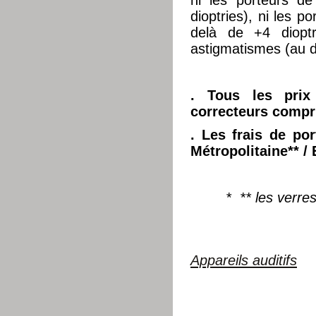
ni les porteurs d
dioptries), ni les p
delà de +4 dioptr
astigmatismes (au d
. Tous les prix
correcteurs compr
. Les frais de por
Métropolitaine**
/ 
* ** les verre
Appareils auditifs