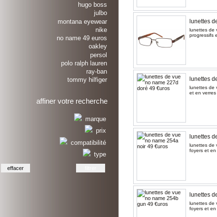
hugo boss
julbo
montana eyewear
lunettes 
nike
lunettes de 
progressifs 
no name 49 euros
oakley
persol
polo ralph lauren
ray-ban
lunettes 
tommy hilfiger
lunettes de 
et en verres
affiner votre recherche
marque
prix
lunettes d
compatibilité
lunettes de 
foyers et en
type
lunettes 
lunettes de 
foyers et en