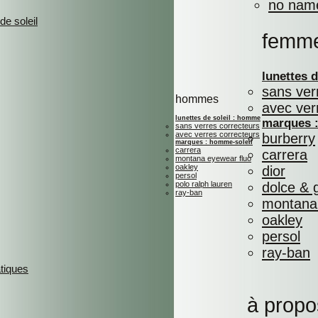
no nam
de soleil
femm
lunettes 
sans ver
hommes
avec ver
lunettes de soleil : homme
marques :
sans verres correcteurs
avec verres correcteurs
burberry
marques : homme-soleil
carrera
carrera
montana eyewear fluo
oakley
dior
persol
polo ralph lauren
dolce &
ray-ban
montana 
oakley
persol
ray-ban
atiques
à propo