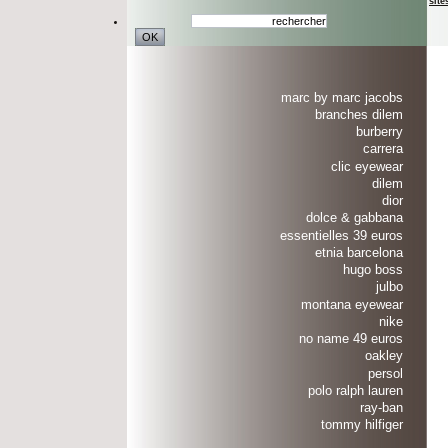
site
marc by marc jacobs
branches dilem
burberry
carrera
clic eyewear
dilem
dior
dolce & gabbana
essentielles 39 euros
etnia barcelona
hugo boss
julbo
montana eyewear
nike
no name 49 euros
oakley
persol
polo ralph lauren
ray-ban
tommy hilfiger