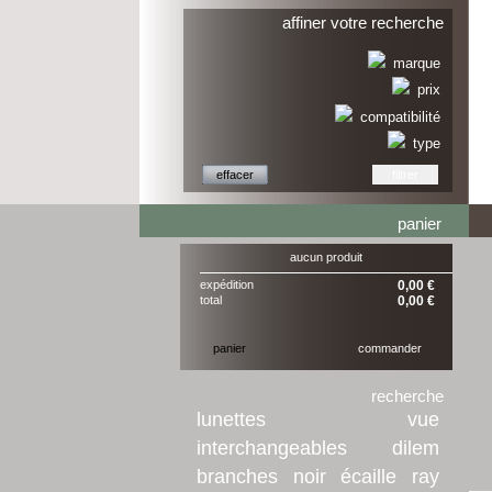
affiner votre recherche
marque
prix
compatibilité
type
panier
aucun produit
expédition
0,00 €
total
0,00 €
panier
commander
recherche
lunettes
vue
interchangeables
dilem
branches
noir
écaille
ray