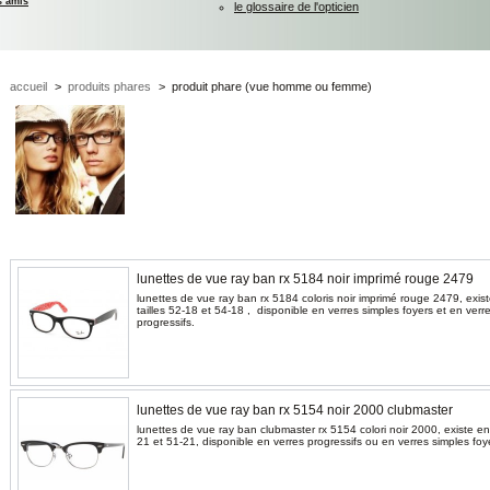
s amis
le glossaire de l'opticien
accueil
>
produits phares
>
produit phare (vue homme ou femme)
lunettes de vue ray ban rx 5184 noir imprimé rouge 2479
lunettes de vue ray ban rx 5184 coloris noir imprimé rouge 2479, exis
tailles 52-18 et 54-18 , disponible en verres simples foyers et en verr
progressifs.
lunettes de vue ray ban rx 5154 noir 2000 clubmaster
lunettes de vue ray ban clubmaster rx 5154 colori noir 2000, existe en 
21 et 51-21, disponible en verres progressifs ou en verres simples foy