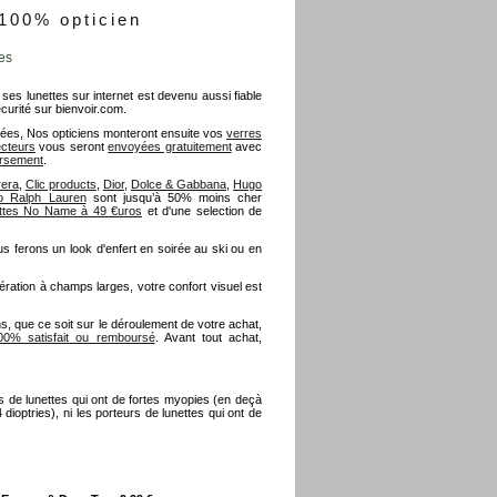
 100% opticien
es
 ses lunettes sur internet est devenu aussi fiable
écurité sur bienvoir.com.
ées, Nos opticiens monteront ensuite vos
verres
ecteurs
vous seront
envoyées gratuitement
avec
ursement
.
rera
,
Clic products
,
Dior
,
Dolce & Gabbana
,
Hugo
o Ralph Lauren
sont jusqu’à 50% moins cher
ettes No Name à 49 €uros
et d'une selection de
s ferons un look d'enfert en soirée au ski ou en
ation à champs larges, votre confort visuel est
s, que ce soit sur le déroulement de votre achat,
00% satisfait ou remboursé
. Avant tout achat,
s de lunettes qui ont de fortes myopies (en deçà
dioptries), ni les porteurs de lunettes qui ont de