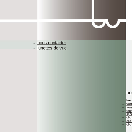
nous contacter
lunettes de vue
h
hom
ver
ver
tou
spéc
clic
clic
clic