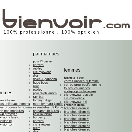
100% professionnel, 100% opticien
par marques
pour l'homme
carrera
oakley
femmes
clic eyewear
dior
femme à la vue
dolce & gabbana
verres unifocaux femme
hugo boss
verres progressifs femme
nike
toutes les lunettes
oakley
pratique pour la lecture
ommes
polo ralph lauren
clic eyewear classic
ray-ban
clic eyewear xl
tommy hilfiger
me à la vue
clic eyewear xxl
res unifocaux homme
marc by marc jacobs
branches dilem
res progressifs homme
essentielles 39 €uros
branches dilem zl
tes nos montures
no name 49 €uros
branches dilem zb
ial presbytie
pour la femme
branches dilem zd
 vision classic
burberry
branches dilem zf
 vision xl
carrera
branches dilem zc
 vision xxl
clic eyewear
branches dilem ze
dilem
branches dilem zg
dior