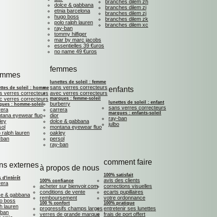
branches dilem zh
dolce & gabbana
branches dilem zi
etnia barcelona
branches dilem zj
hugo boss
branches dilem zk
polo ralph lauren
branches dilem xc
ray-ban
tommy hilfiger
mar by marc jacobs
essentielles 39 €uros
no name 49 €uros
femmes
ommes
lunettes de soleil : femme
sans verres correcteurs
ttes de soleil : homme
enfants
s verres correcteurs
avec verres correcteurs
c verres correcteurs
marques : femme-soleil
lunettes de soleil : enfant
burberry
ques : homme-soleil
sans verres correcteurs
rera
carrera
marques : enfants-soleil
tana eyewear fluo
dior
ray-ban
ley
dolce & gabbana
julbo
sol
montana eyewear fluo
 ralph lauren
oakley
-ban
persol
ray-ban
comment faire
ens externes
à propos de nous
100% satisfait
s d'intérêt
avis des clients
100% confiance
rera
acheter sur bienvoir.com
corrections visuelles
conditions de vente
ecarts pupillaires
ce & gabbana
remboursement
votre ordonnance
o boss
100 % confort
100% pratique
h lauren
progressifs champs larges
entretenir ses lunettes
 ban
verres de grande marque
frais de port offert