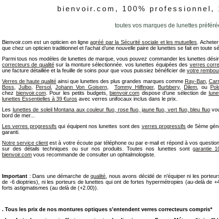
bienvoir.com, 100% professionnel,
toutes vos marques de lunettes préféré
Bienvoir.com est un opticien en ligne
agréé par la Sécurité sociale et les mutuelles
. Acheter
que chez un opticien traditionnel et l’achat d’une nouvelle paire de lunettes se fait en toute s
Parmi tous nos modèles de lunettes de marque, vous pouvez commander les lunettes désir
correcteurs de qualité
sur la monture sélectionnée. vos lunettes équipées des
verres corr
une facture détaillée et la feuille de soins pour que vous puissiez bénéficier de
votre rembo
Verres de haute qualité
ainsi que lunettes des plus grandes marques comme
Ray-Ban
,
Car
Boss
,
Julbo
,
Persol
,
Johann Von Goisern
,
Tommy Hilfinger,
Burbbery
,
Dilem
, ou
Pol
chez
bienvoir.com
. Pour les petits budgets,
bienvoir.com
dispose d’une sélection de
lun
lunettes Essentielles à 39 €uros
avec verres unifocaux inclus dans le prix.
Les
lunettes de soleil Montana aux couleur fluo, rose fluo, jaune fluo, vert fluo, bleu fluo
vou
bord de mer...
Les verres progressifs
qui équipent nos lunettes sont des
verres progressifs
de 5ème génér
garanti.
Notre service client
est à votre écoute par téléphone ou par e-mail et répond à vos question
sur des détails techniques ou sur nos produits. Toutes nos lunettes sont
garantie 1
bienvoir.com
vous recommande de consulter un ophtalmologiste.
Important
: Dans une démarche de
qualité
, nous avons décidé de n'équiper ni les porteur
de -6 dioptries), ni les porteurs de lunettes qui ont de fortes hypermétropies (au-delà de +4 
forts astigmatismes (au delà de (+2.00)).
. Tous les prix de nos montures optiques s'entendent verres correcteurs compris*