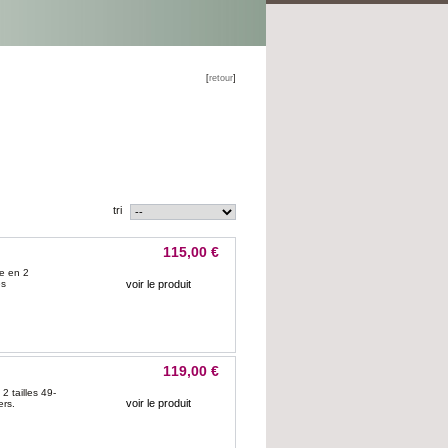
[
retour
]
tri
115,00 €
te en 2
voir le produit
es
119,00 €
2 tailles 49-
voir le produit
ers.