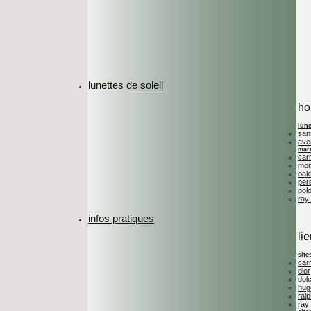
lunettes de soleil
h
lune
san
ave
mar
car
mon
oak
per
polo
ray
infos pratiques
li
site
car
dior
dol
hug
ralp
ray