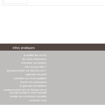
infos pratiques
la qualité des verres
lire votre ordonnance
entretenir ses lunettes
frais de port offert *
qui peut acheter sur bienvoir.com ?
paiement sécurisé
connaître son écart pupillaire
fournir son ordonnance
le glossaire de l'opticien
remboursement de vos lunettes par la
sécurité sociale et votre mutuelle
remplir ses corrections visuelles
contactez-nous