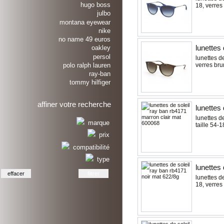
hugo boss
18, verres
julbo
montana eyewear
nike
no name 49 euros
lunettes 
oakley
persol
lunettes de
polo ralph lauren
verres br
ray-ban
tommy hilfiger
affiner votre recherche
lunettes
lunettes d
marque
taille 54-
prix
compatibilité
type
lunettes
lunettes d
18, verres