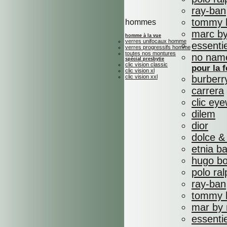
ray-ban
tommy h
hommes
marc by
homme à la vue
verres unifocaux homme
essenti
verres progressifs homme
toutes nos montures
no nam
spécial presbytie
clic vision classic
pour la
clic vision xl
clic vision xxl
burberr
carrera
clic ey
dilem
dior
dolce &
etnia b
hugo b
polo ral
ray-ban
tommy h
mar by 
essenti