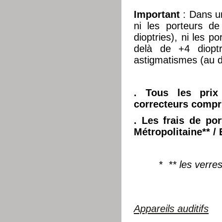
Important
: Dans 
ni les porteurs d
dioptries), ni les p
delà de +4 dioptr
astigmatismes (au d
. Tous les prix
correcteurs compr
. Les frais de por
Métropolitaine**
/ 
* ** les verre
Appareils auditifs