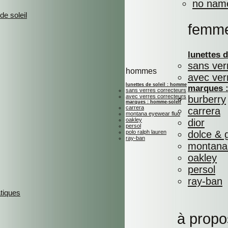
no nam
de soleil
femm
lunettes 
sans ver
hommes
avec ver
lunettes de soleil : homme
marques :
sans verres correcteurs
avec verres correcteurs
burberry
marques : homme-soleil
carrera
carrera
montana eyewear fluo
oakley
dior
persol
polo ralph lauren
dolce &
ray-ban
montana 
oakley
persol
ray-ban
atiques
à propo