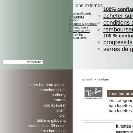
liens externes
100% confia
sites d'intérêt
acheter su
carrera
dior
conditions 
dolce & gabbana
hugo boss
rembourse
ralph lauren
ray ban
100 % confo
sites amis
progressif
verres de 
accueil
>
ray-ban
marc by marc jacobs
branches dilem
tous les pro
burberry
carrera
les catégori
clic eyewear
ban lunettes
ban lunettes
dilem
dior
dolce & gabbana
essentielles 39 euros
lunettes
etnia barcelona
lunettes d