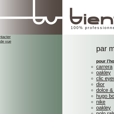
100% professionne
ntacter
 de vue
par 
pour l'
carrera
oakley
clic ey
dior
dolce &
hugo b
nike
oakley
polo ral