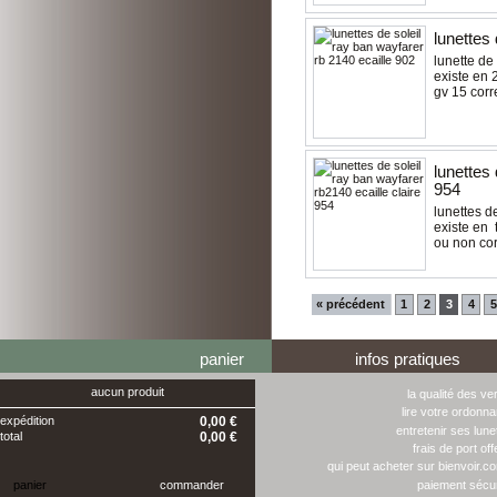
lunettes 
lunette de
existe en 2
gv 15 corr
lunettes 
954
lunettes de
existe en 
ou non cor
« précédent
1
2
3
4
5
panier
infos pratiques
aucun produit
la qualité des ve
lire votre ordonn
expédition
0,00 €
entretenir ses lune
total
0,00 €
frais de port off
qui peut acheter sur bienvoir.c
panier
commander
paiement sécu